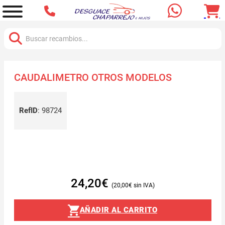
Buscar:
CAUDALIMETRO OTROS MODELOS
RefID
:
98724
24,20
€
20,00
€
AÑADIR AL CARRITO