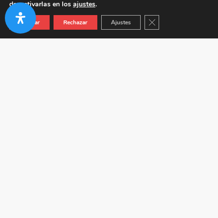
desactivarlas en los
ajustes
.
Cerrar el banner de co
Aceptar
Rechazar
Ajustes
Autovía A-92 KM 24.5 (Junto a Venta Híspalis) 41410