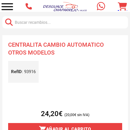
Buscar:
CENTRALITA CAMBIO AUTOMATICO
OTROS MODELOS
RefID
:
93916
24,20
€
20,00
€
AÑADIR AL CARRITO