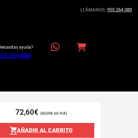
LLÁMANOS:
955 264 080
Necesitas ayuda?
955 264 080
72,60
€
60,00
€
AÑADIR AL CARRITO