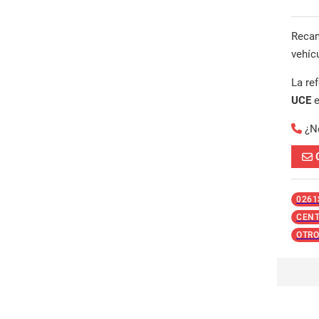
Reca
vehíc
La re
UCE
¿N
0261
CENT
OTRO