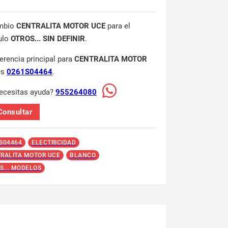
mbio
CENTRALITA MOTOR UCE
para el
ulo
OTROS... SIN DEFINIR
.
ferencia principal para
CENTRALITA MOTOR
es
0261S04464
.
ecesitas ayuda?
955264080
Consultar
S04464
ELECTRICIDAD
RALITA MOTOR UCE
BLANCO
S... MODELOS