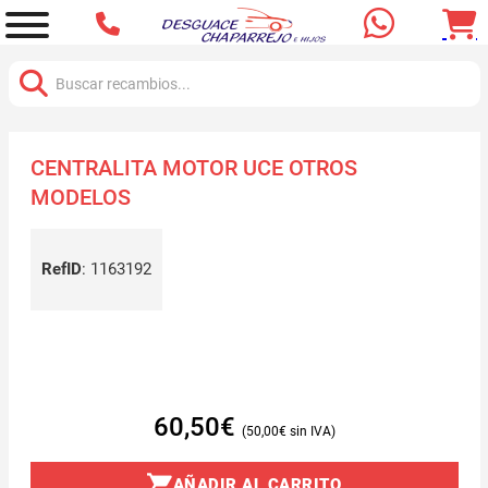
Buscar:
CENTRALITA MOTOR UCE OTROS
MODELOS
RefID
:
1163192
60,50
€
50,00
€
AÑADIR AL CARRITO