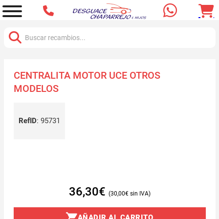
Buscar:
CENTRALITA MOTOR UCE OTROS
MODELOS
RefID
:
95731
36,30
€
30,00
€
AÑADIR AL CARRITO