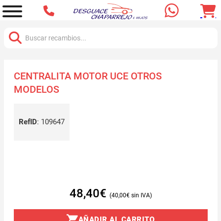
Buscar:
CENTRALITA MOTOR UCE OTROS
MODELOS
RefID
:
109647
48,40
€
40,00
€
AÑADIR AL CARRITO