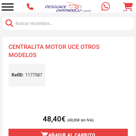
Buscar:
CENTRALITA MOTOR UCE OTROS
MODELOS
RefID
:
1177587
48,40
€
40,00
€
AÑADIR AL CARRITO