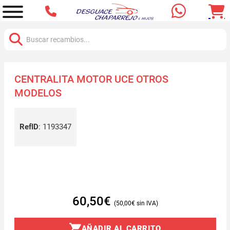
Buscar:
CENTRALITA MOTOR UCE OTROS
MODELOS
RefID
:
1193347
60,50
€
50,00
€
AÑADIR AL CARRITO