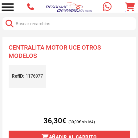
Buscar:
CENTRALITA MOTOR UCE OTROS
MODELOS
RefID
:
1176977
36,30
€
30,00
€
AÑADIR AL CARRITO