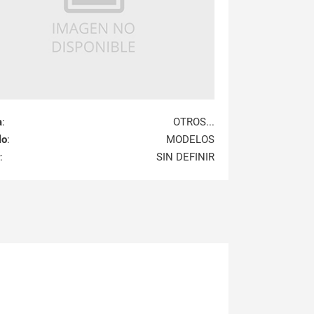
a
:
OTROS...
lo
:
MODELOS
:
SIN DEFINIR