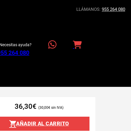
LLÁMANOS:
955 264 080
Necesitas ayuda?
955 264 080
36,30
€
30,00
€
AÑADIR AL CARRITO