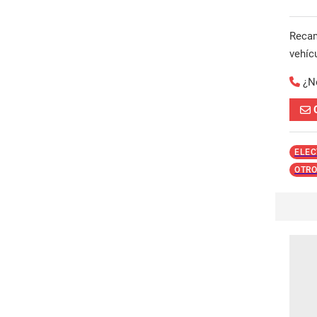
Reca
vehíc
¿N
ELEC
OTRO