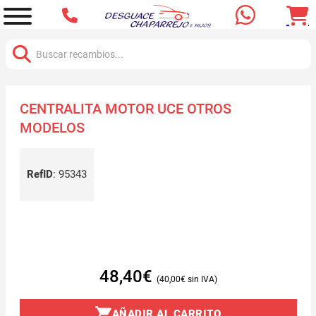
Buscar:
CENTRALITA MOTOR UCE OTROS
MODELOS
RefID
:
95343
48,40
€
40,00
€
AÑADIR AL CARRITO