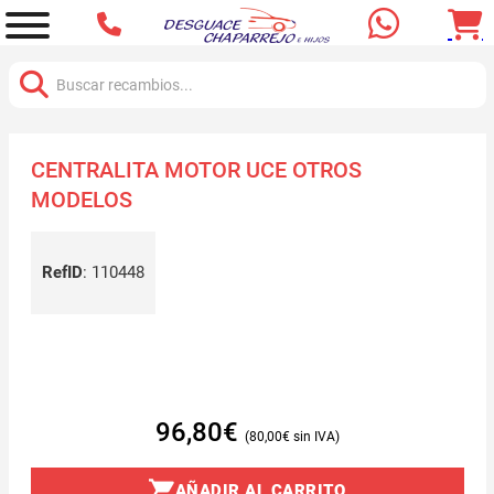
Buscar:
CENTRALITA MOTOR UCE OTROS
MODELOS
RefID
:
110448
96,80
€
80,00
€
AÑADIR AL CARRITO