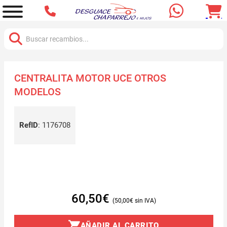
Buscar:
CENTRALITA MOTOR UCE OTROS
MODELOS
RefID
:
1176708
60,50
€
50,00
€
AÑADIR AL CARRITO