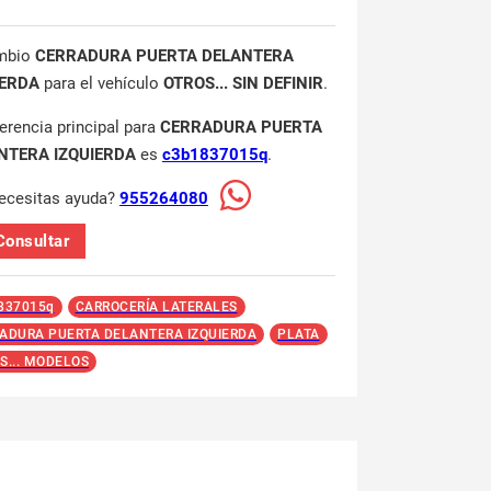
mbio
CERRADURA PUERTA DELANTERA
IERDA
para el vehículo
OTROS... SIN DEFINIR
.
ferencia principal para
CERRADURA PUERTA
NTERA IZQUIERDA
es
c3b1837015q
.
ecesitas ayuda?
955264080
Consultar
837015q
CARROCERÍA LATERALES
ADURA PUERTA DELANTERA IZQUIERDA
PLATA
S... MODELOS