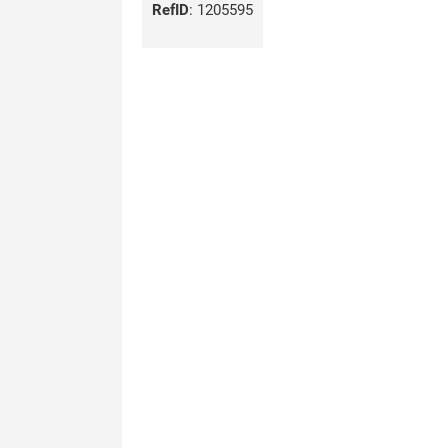
RefID
:
1205595