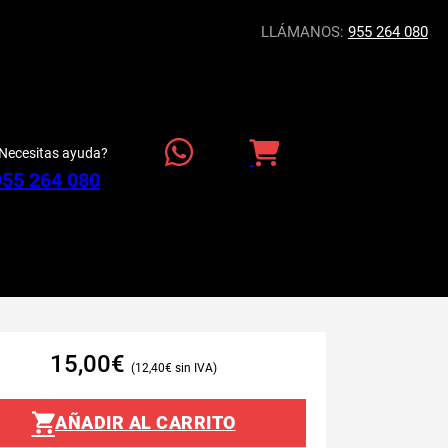
LLÁMANOS:
955 264 080
Necesitas ayuda?
955 264 080
15,00
€
12,40
€
AÑADIR AL CARRITO