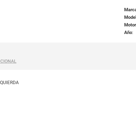
Marc
Mode
Motor
Año
:
ICIONAL
ZQUIERDA