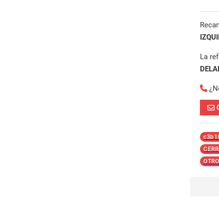
Reca
IZQU
La re
DELA
¿N
c3b1
CERR
OTRO