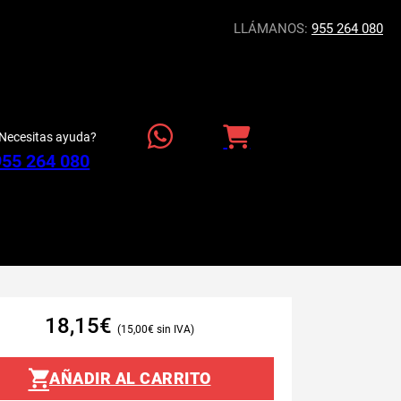
LLÁMANOS:
955 264 080
Necesitas ayuda?
955 264 080
18,15
€
15,00
€
AÑADIR AL CARRITO