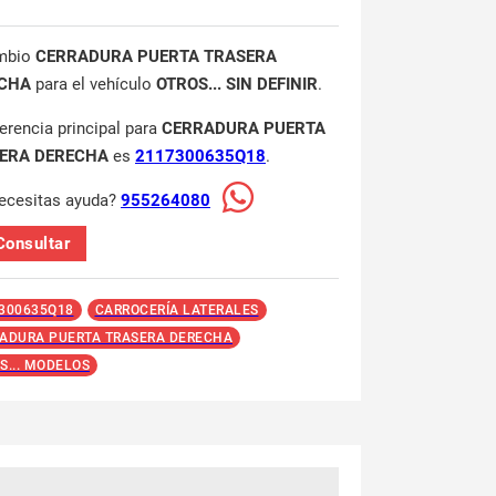
mbio
CERRADURA PUERTA TRASERA
CHA
para el vehículo
OTROS... SIN DEFINIR
.
ferencia principal para
CERRADURA PUERTA
ERA DERECHA
es
2117300635Q18
.
ecesitas ayuda?
955264080
Consultar
300635Q18
CARROCERÍA LATERALES
ADURA PUERTA TRASERA DERECHA
S... MODELOS