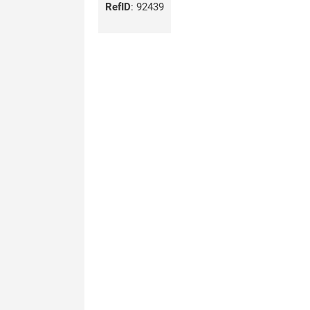
RefID
:
92439