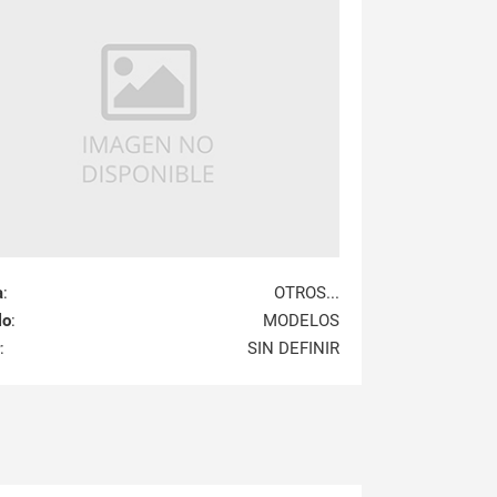
a
:
OTROS...
lo
:
MODELOS
:
SIN DEFINIR