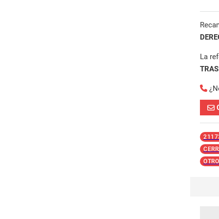
Reca
DERE
La re
TRAS
¿N
2117
CERR
OTRO