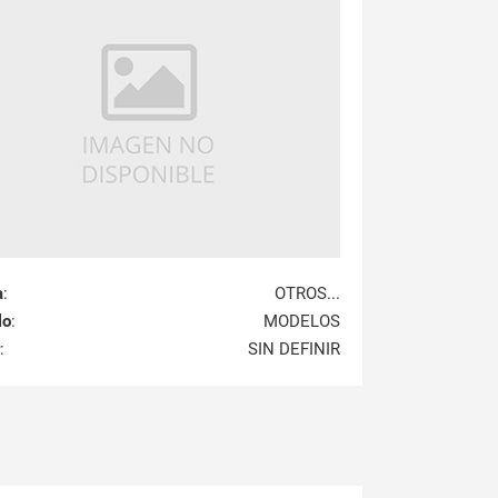
a
:
OTROS...
lo
:
MODELOS
:
SIN DEFINIR