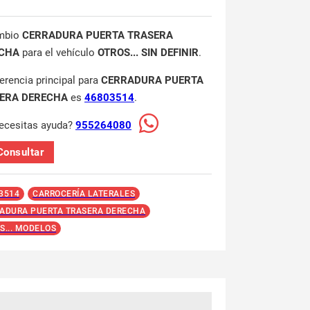
mbio
CERRADURA PUERTA TRASERA
CHA
para el vehículo
OTROS... SIN DEFINIR
.
ferencia principal para
CERRADURA PUERTA
ERA DERECHA
es
46803514
.
ecesitas ayuda?
955264080
Consultar
3514
CARROCERÍA LATERALES
ADURA PUERTA TRASERA DERECHA
S... MODELOS