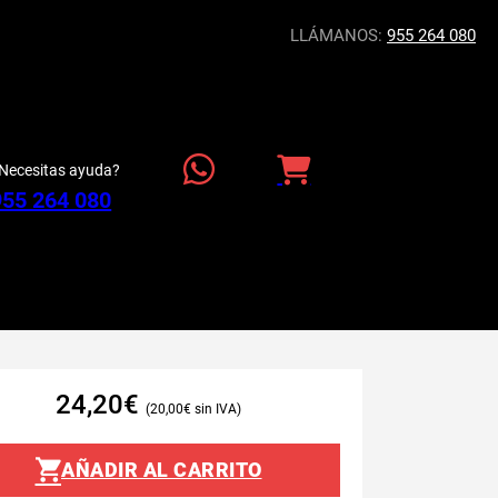
LLÁMANOS:
955 264 080
Necesitas ayuda?
955 264 080
24,20
€
20,00
€
AÑADIR AL CARRITO