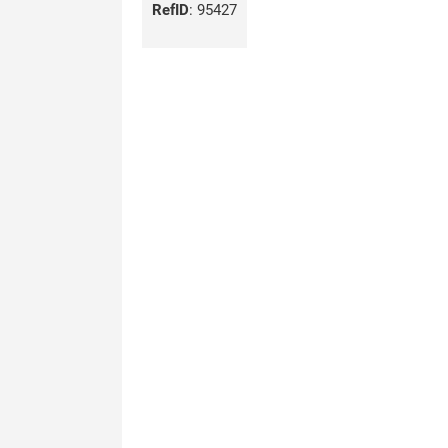
RefID
:
95427