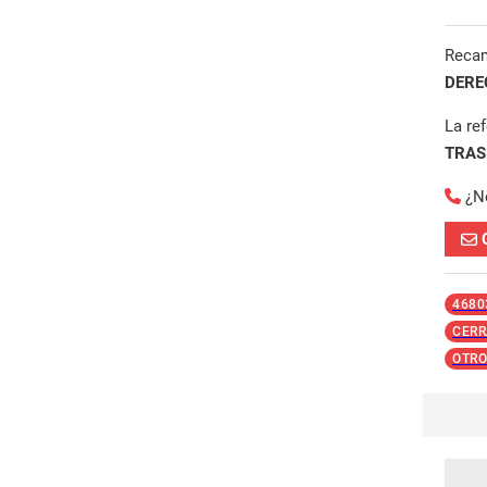
Reca
DERE
La re
TRAS
¿N
4680
CERR
OTRO