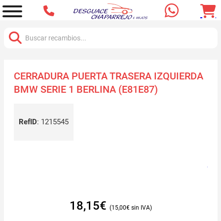
Buscar:
CERRADURA PUERTA TRASERA IZQUIERDA
BMW SERIE 1 BERLINA (E81E87)
RefID
:
1215545
18,15
€
15,00
€