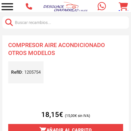
Buscar:
COMPRESOR AIRE ACONDICIONADO
OTROS MODELOS
RefID
:
1205754
18,15
€
15,00
€
AÑADIR AL CARRITO