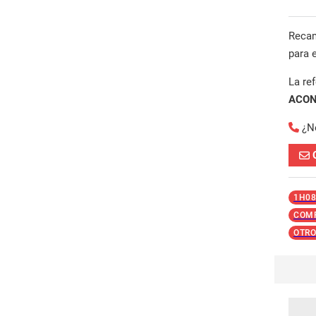
Reca
para 
La re
ACON
¿N
1H08
COMP
OTRO