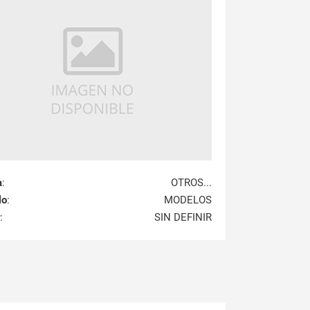
a
:
OTROS...
lo
:
MODELOS
:
SIN DEFINIR