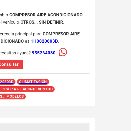
mbio
COMPRESOR AIRE ACONDICIONADO
el vehículo
OTROS... SIN DEFINIR
.
ferencia principal para
COMPRESOR AIRE
DICIONADO
es
1H0820803D
.
ecesitas ayuda?
955264080
Consultar
20803D
CLIMATIZACIÓN
RESOR AIRE ACONDICIONADO
S... MODELOS