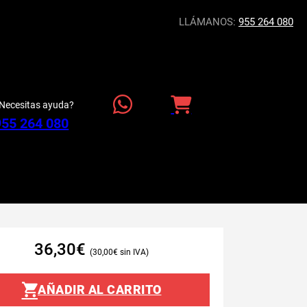
LLÁMANOS:
955 264 080
Necesitas ayuda?
955 264 080
36,30
€
30,00
€
AÑADIR AL CARRITO