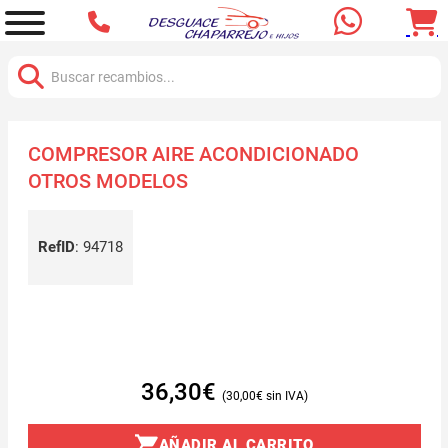
Buscar:
COMPRESOR AIRE ACONDICIONADO
OTROS MODELOS
RefID
:
94718
36,30
€
30,00
€
AÑADIR AL CARRITO