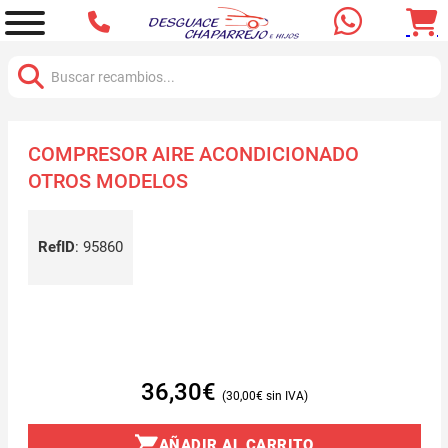
Buscar:
COMPRESOR AIRE ACONDICIONADO
OTROS MODELOS
RefID
:
95860
36,30
€
30,00
€
AÑADIR AL CARRITO