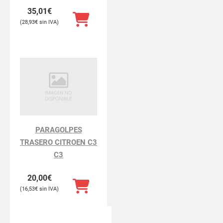
35,01
€
28,93
€
PARAGOLPES
TRASERO CITROEN C3
C3
20,00
€
16,53
€