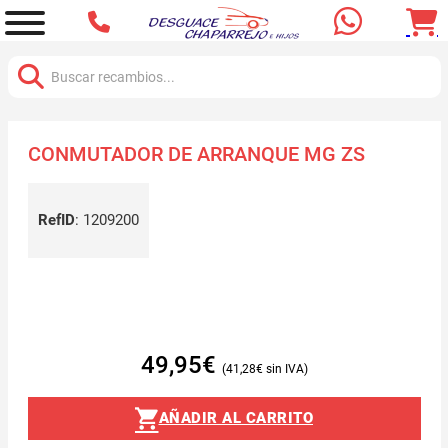
Buscar:
CONMUTADOR DE ARRANQUE MG ZS
RefID
:
1209200
49,95
€
41,28
€
AÑADIR AL CARRITO