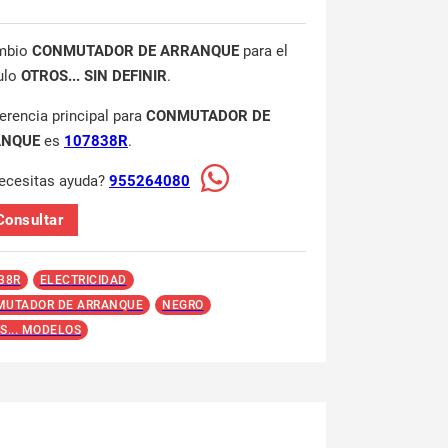
mbio
CONMUTADOR DE ARRANQUE
para el
ulo
OTROS... SIN DEFINIR
.
ferencia principal para
CONMUTADOR DE
ANQUE
es
107838R
.
ecesitas ayuda?
955264080
Consultar
38R
ELECTRICIDAD
UTADOR DE ARRANQUE
NEGRO
S... MODELOS