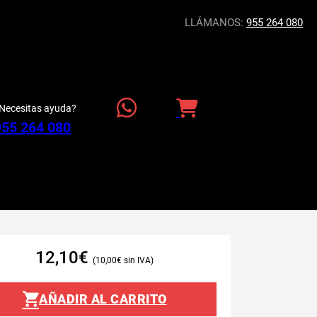
LLÁMANOS:
955 264 080
Necesitas ayuda?
955 264 080
12,10
€
10,00
€
AÑADIR AL CARRITO