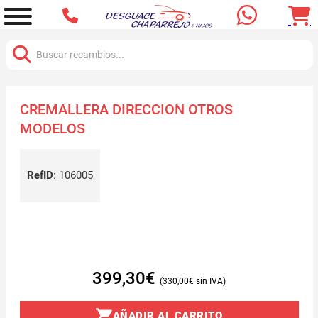
Buscar:
CREMALLERA DIRECCION OTROS
MODELOS
RefID
:
106005
399,30
€
330,00
€
AÑADIR AL CARRITO