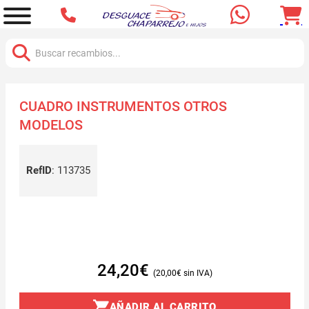
Buscar:
CUADRO INSTRUMENTOS OTROS
MODELOS
RefID
:
113735
24,20
€
20,00
€
AÑADIR AL CARRITO