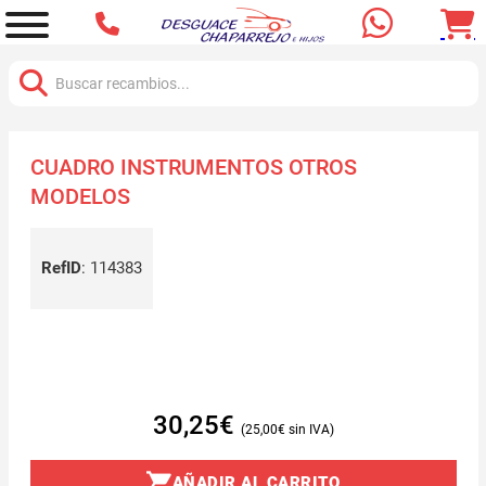
Buscar:
CUADRO INSTRUMENTOS OTROS
MODELOS
RefID
:
114383
30,25
€
25,00
€
AÑADIR AL CARRITO