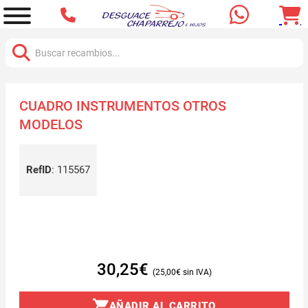
Buscar:
CUADRO INSTRUMENTOS OTROS
MODELOS
RefID
:
115567
30,25
€
25,00
€
AÑADIR AL CARRITO