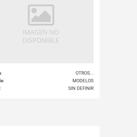
a
:
OTROS...
lo
:
MODELOS
:
SIN DEFINIR