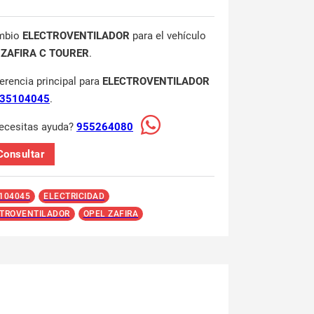
mbio
ELECTROVENTILADOR
para el vehículo
 ZAFIRA C TOURER
.
ferencia principal para
ELECTROVENTILADOR
35104045
.
ecesitas ayuda?
955264080
Consultar
104045
ELECTRICIDAD
TROVENTILADOR
OPEL ZAFIRA