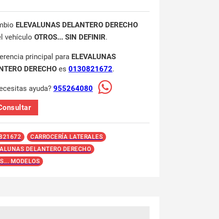
mbio
ELEVALUNAS DELANTERO DERECHO
el vehículo
OTROS... SIN DEFINIR
.
ferencia principal para
ELEVALUNAS
NTERO DERECHO
es
0130821672
.
ecesitas ayuda?
955264080
Consultar
821672
CARROCERÍA LATERALES
ALUNAS DELANTERO DERECHO
S... MODELOS