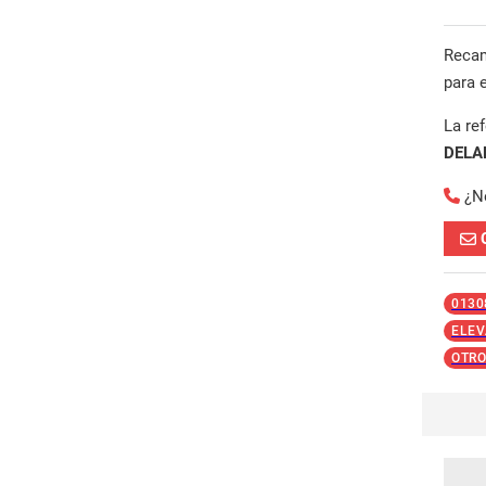
Reca
para 
La re
DELA
¿N
0130
ELEV
OTRO