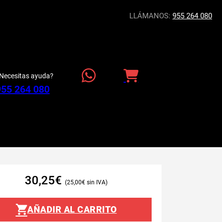
LLÁMANOS:
955 264 080
Necesitas ayuda?
955 264 080
30,25
€
25,00
€
AÑADIR AL CARRITO