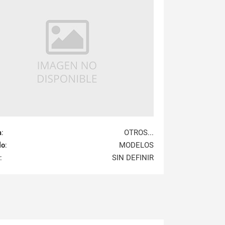
a
:
OTROS...
lo
:
MODELOS
:
SIN DEFINIR