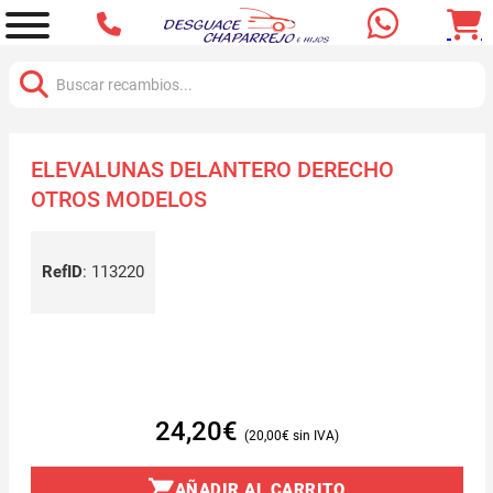
Buscar:
ELEVALUNAS DELANTERO DERECHO
OTROS MODELOS
RefID
:
113220
24,20
€
20,00
€
AÑADIR AL CARRITO