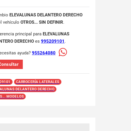
mbio
ELEVALUNAS DELANTERO DERECHO
el vehículo
OTROS... SIN DEFINIR
.
ferencia principal para
ELEVALUNAS
NTERO DERECHO
es
995209101
.
ecesitas ayuda?
955264080
Consultar
09101
CARROCERÍA LATERALES
ALUNAS DELANTERO DERECHO
S... MODELOS