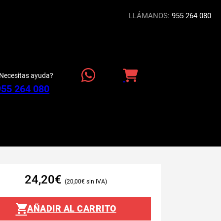
LLÁMANOS:
955 264 080
Necesitas ayuda?
955 264 080
24,20
€
20,00
€
AÑADIR AL CARRITO