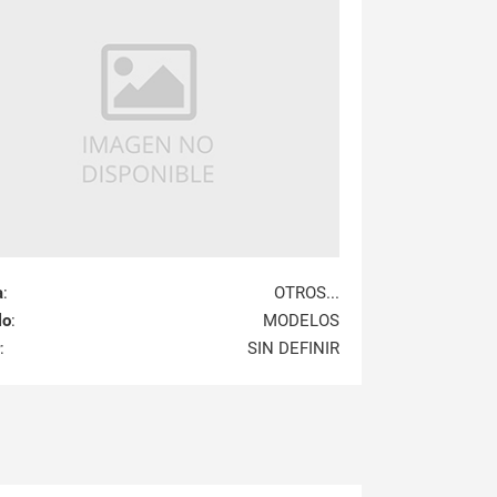
a
:
OTROS...
lo
:
MODELOS
:
SIN DEFINIR