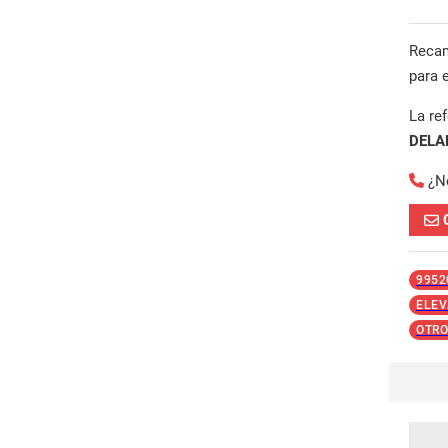
Reca
para 
La re
DELA
¿N
9952
ELEV
OTRO