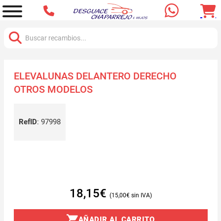
Buscar:
ELEVALUNAS DELANTERO DERECHO
OTROS MODELOS
RefID
:
97998
18,15
€
15,00
€
AÑADIR AL CARRITO