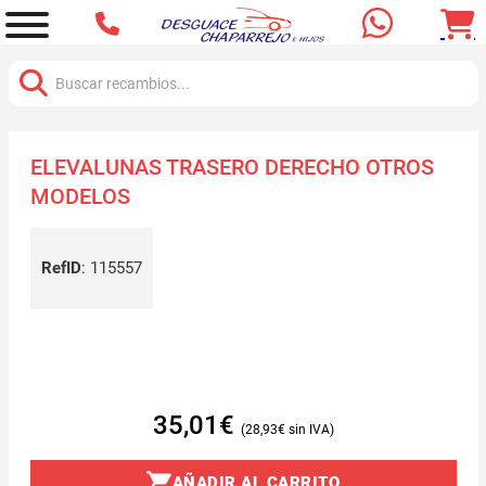
Buscar:
ELEVALUNAS TRASERO DERECHO OTROS
MODELOS
RefID
:
115557
35,01
€
28,93
€
AÑADIR AL CARRITO