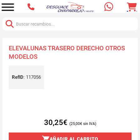
Buscar:
ELEVALUNAS TRASERO DERECHO OTROS
MODELOS
RefID
:
117056
30,25
€
25,00
€
AÑADIR AL CARRITO