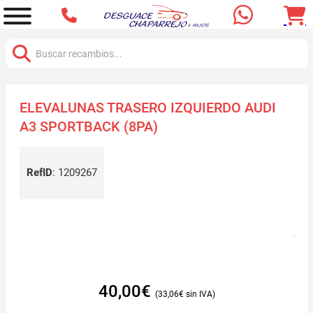
Buscar:
ELEVALUNAS TRASERO IZQUIERDO AUDI
A3 SPORTBACK (8PA)
RefID
:
1209267
40,00
€
33,06
€