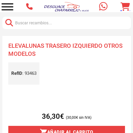
Buscar:
ELEVALUNAS TRASERO IZQUIERDO OTROS
MODELOS
RefID
:
93463
36,30
€
30,00
€
AÑADIR AL CARRITO