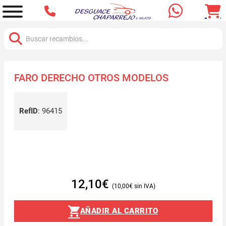
Buscar:
FARO DERECHO OTROS MODELOS
RefID
:
96415
12,10
€
10,00
€
AÑADIR AL CARRITO