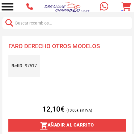
Buscar:
FARO DERECHO OTROS MODELOS
RefID
:
97517
12,10
€
10,00
€
AÑADIR AL CARRITO