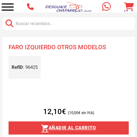
Buscar:
FARO IZQUIERDO OTROS MODELOS
RefID
:
96425
12,10
€
10,00
€
AÑADIR AL CARRITO