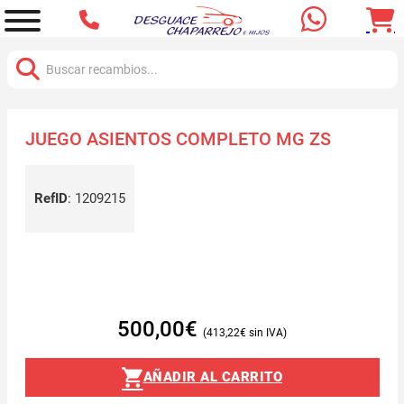
Buscar:
JUEGO ASIENTOS COMPLETO MG ZS
RefID
:
1209215
500,00
€
413,22
€
AÑADIR AL CARRITO