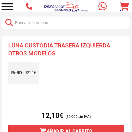
Buscar:
LUNA CUSTODIA TRASERA IZQUIERDA
OTROS MODELOS
RefID
:
92216
12,10
€
10,00
€
AÑADIR AL CARRITO