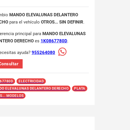
mbio
MANDO ELEVALUNAS DELANTERO
CHO
para el vehículo
OTROS... SIN DEFINIR
.
ferencia principal para
MANDO ELEVALUNAS
NTERO DERECHO
es
1K0867780D
.
ecesitas ayuda?
955264080
Consultar
67780D
ELECTRICIDAD
O ELEVALUNAS DELANTERO DERECHO
PLATA
S... MODELOS