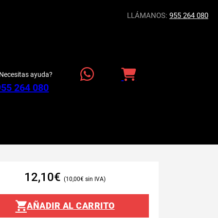
LLÁMANOS:
955 264 080
Necesitas ayuda?
955 264 080
12,10
€
10,00
€
AÑADIR AL CARRITO