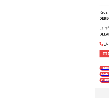
Reca
DERE
La re
DELA
¿N
1K08
MAND
OTRO