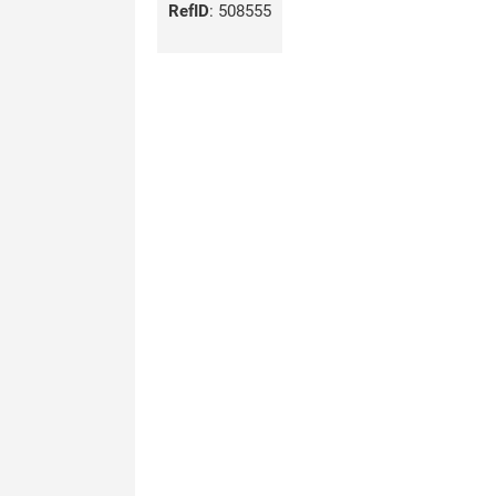
RefID
:
508555