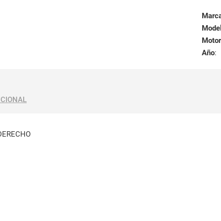
Marc
Mode
Motor
Año
:
ICIONAL
DERECHO