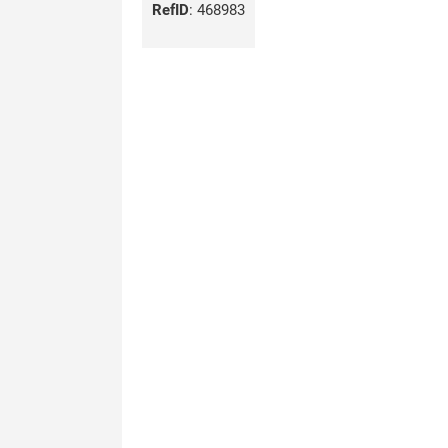
RefID
:
468983