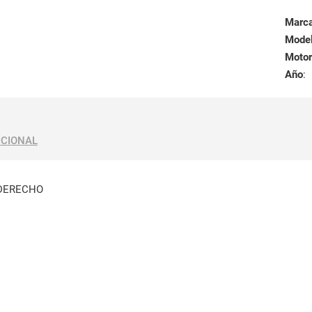
Marc
Mode
Motor
Año
:
ICIONAL
DERECHO