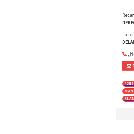
Reca
DERE
La re
DELA
¿N
2254
MAND
BLA