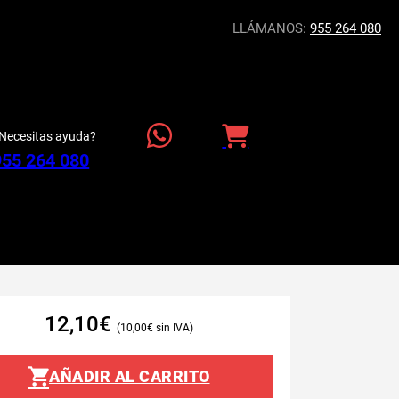
LLÁMANOS:
955 264 080
Necesitas ayuda?
955 264 080
12,10
€
10,00
€
AÑADIR AL CARRITO