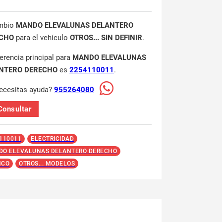
mbio
MANDO ELEVALUNAS DELANTERO
CHO
para el vehículo
OTROS... SIN DEFINIR
.
ferencia principal para
MANDO ELEVALUNAS
NTERO DERECHO
es
2254110011
.
ecesitas ayuda?
955264080
Consultar
110011
ELECTRICIDAD
O ELEVALUNAS DELANTERO DERECHO
NCO
OTROS... MODELOS