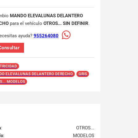
mbio
MANDO ELEVALUNAS DELANTERO
CHO
para el vehículo
OTROS... SIN DEFINIR
.
ecesitas ayuda?
955264080
Consultar
TRICIDAD
O ELEVALUNAS DELANTERO DERECHO
GRIS
S... MODELOS
a
:
OTROS...
lo
:
MODELOS