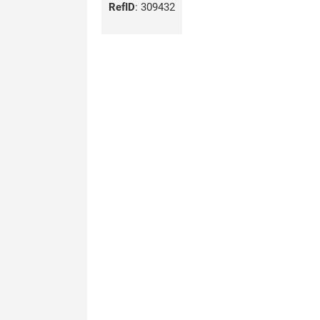
RefID
:
309432