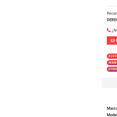
Reca
DERE
¿N
ELEC
MAND
OTRO
Marc
Mode