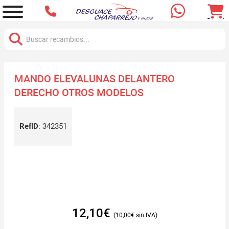
Buscar:
MANDO ELEVALUNAS DELANTERO
DERECHO OTROS MODELOS
RefID
:
342351
12,10
€
10,00
€