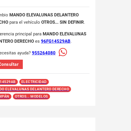
mbio
MANDO ELEVALUNAS DELANTERO
CHO
para el vehículo
OTROS... SIN DEFINIR
.
ferencia principal para
MANDO ELEVALUNAS
NTERO DERECHO
es
96FG14529AB
.
ecesitas ayuda?
955264080
Consultar
14529AB
ELECTRICIDAD
O ELEVALUNAS DELANTERO DERECHO
MPÁN
OTROS... MODELOS