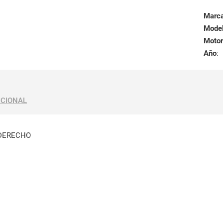
Marc
Mode
Motor
Año
:
ICIONAL
DERECHO