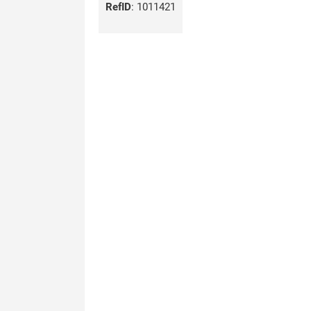
RefID
:
1011421