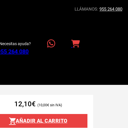
LLÁMANOS:
955 264 080
Necesitas ayuda?
955 264 080
12,10
€
10,00
€
AÑADIR AL CARRITO