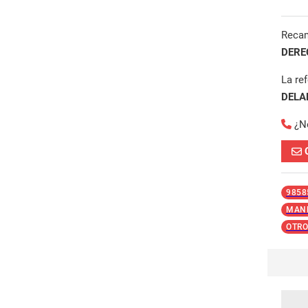
Reca
DERE
La re
DELA
¿N
9858
MAND
OTRO