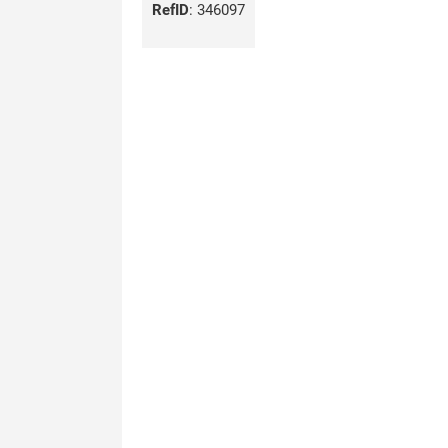
RefID
:
346097