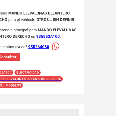
mbio
MANDO ELEVALUNAS DELANTERO
CHO
para el vehículo
OTROS... SIN DEFINIR
.
ferencia principal para
MANDO ELEVALUNAS
NTERO DERECHO
es
985853A100
.
ecesitas ayuda?
955264080
Consultar
53A100
ELECTRICIDAD
O ELEVALUNAS DELANTERO DERECHO
S... MODELOS