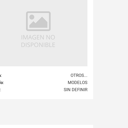
a
:
OTROS...
lo
:
MODELOS
:
SIN DEFINIR