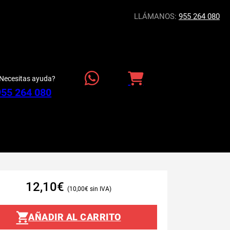
LLÁMANOS:
955 264 080
Necesitas ayuda?
955 264 080
12,10
€
10,00
€
AÑADIR AL CARRITO