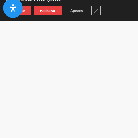
Cerrar el banner de co
Aceptar
Rechazar
Ajustes
Autovía A-92 KM 24.5 (Junto a Venta Híspalis) 41410
Carmona (Sevilla)