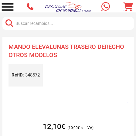
Buscar:
MANDO ELEVALUNAS TRASERO DERECHO
OTROS MODELOS
RefID
:
348572
12,10
€
10,00
€